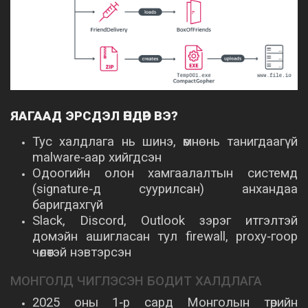
ЯАГААД ЭРСДЭЛ ӨНДӨР ВЭ?
Тус халдлага нь шинэ, өмнө нь танигдаагүй
malware‑аар хийгдсэн
Одоогийн олон хамгаалалтын системд
(signature‑д суурилсан) анхандаа
баригдахгүй
Slack, Discord, Outlook зэрэг итгэлтэй
домэйн ашигласан тул firewall, proxy‑гоор
чөлөөтэй нэвтэрсэн
МОНГОЛД ЧИГЛЭСЭН БОДИТ ХАЛДЛАГА
2025 оны 1‑р сард Монголын төрийн