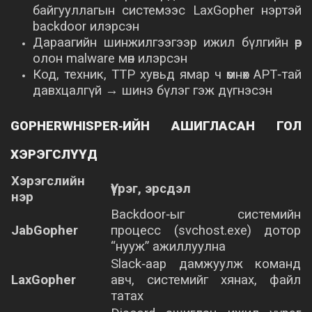
байгууллагын системээс LaxGopher нэртэй
backdoor илэрсэн
Дараагийн шинжилгээгээр ижил бүлгийн өөр
олон malware мөн илэрсэн
Код, техник, TTP хувьд ямар ч өмнөх APT‑тай
давхцалгүй → шинэ бүлэг гэж дүгнэсэн
GOPHERWHISPER‑ИЙН АШИГЛАСАН ГОЛ
ХЭРЭГСЛҮҮД
Хэрэгслийн
Үүрэг, эрсдэл
нэр
Backdoor‑ыг системийн
JabGopher
процесс (svchost.exe) дотор
“нууж” ажиллуулна
Slack‑аар дамжуулж команд
LaxGopher
авч, системийг хянах, файл
татах