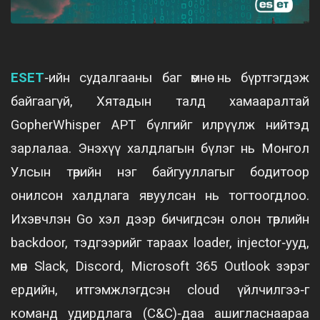
ESET
‑ийн судалгааны баг өмнө нь бүртгэгдэж
байгаагүй, Хятадын талд хамааралтай
GopherWhisper APT бүлгийг илрүүлж нийтэд
зарлалаа. Энэхүү халдлагын бүлэг нь Монгол
Улсын төрийн нэг байгууллагыг бодитоор
онилсон халдлага явуулсан нь тогтоогдлоо.
Ихэвчлэн Go хэл дээр бичигдсэн олон төрлийн
backdoor, тэдгээрийг тараах loader, injector‑ууд,
мөн Slack, Discord, Microsoft 365 Outlook зэрэг
ердийн, итгэмжлэгдсэн cloud үйлчилгээ‑г
команд удирдлага (C&C)‑даа ашигласнаараа