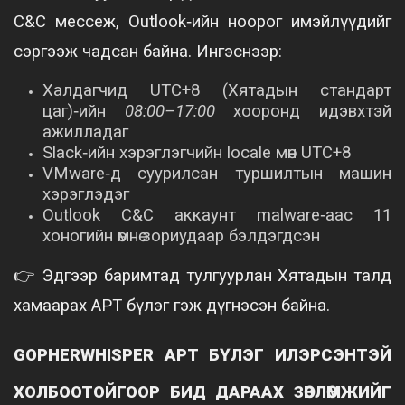
C&C мессеж, Outlook‑ийн ноорог имэйлүүдийг
сэргээж чадсан байна. Ингэснээр:
Халдагчид UTC+8 (Хятадын стандарт
цаг)‑ийн
08:00–17:00
хооронд идэвхтэй
ажилладаг
Slack‑ийн хэрэглэгчийн locale мөн UTC+8
VMware‑д суурилсан туршилтын машин
хэрэглэдэг
Outlook C&C аккаунт malware‑аас 11
хоногийн өмнө зориудаар бэлдэгдсэн
👉 Эдгээр баримтад тулгуурлан Хятадын талд
хамаарах APT бүлэг гэж дүгнэсэн байна.
GOPHERWHISPER APT БҮЛЭГ ИЛЭРСЭНТЭЙ
ХОЛБООТОЙГООР БИД ДАРААХ ЗӨВЛӨМЖИЙГ