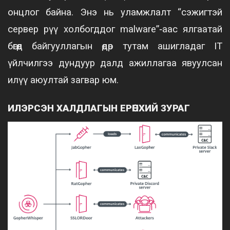
онцлог байна. Энэ нь уламжлалт “сэжигтэй
сервер рүү холбогддог malware”‑аас ялгаатай
бөгөөд байгууллагын өдөр тутам ашигладаг IT
үйлчилгээ дундуур далд ажиллагаа явуулсан
илүү аюултай загвар юм.
ИЛЭРСЭН ХАЛДЛАГЫН ЕРӨНХИЙ ЗУРАГ