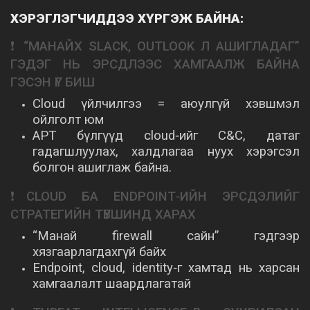
ХЭРЭГЛЭГЧИДДЭЭ ХҮРГЭЖ БАЙНА:
❗ “МАНАЙХ SLACK, OUTLOOK Л АШИГЛАДАГ”
ГЭДЭГ НЬ ЭРСДЛЭЭС ХАМГААЛЖ БАЙНА
ГЭСЭН ҮГ БИШ
Cloud үйлчилгээ = аюулгүй хэвшмэл
ойлголт юм
APT бүлгүүд cloud‑ийг C&C, датаг
гадагшлуулах, халдлагаа нуух хэрэгсэл
болгон ашиглаж байна.
❗CLOUD БА ENDPOINT‑ИЙН ЭРСДЭЛИЙГ
СТРАТЕГИЙН ТҮВШИНД ХАРАХ
“Манай firewall сайн” гэдгээр
хязгаарлагдахгүй байх
Endpoint, cloud, identity‑г хамтад нь харсан
хамгаалалт шаардлагатай