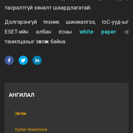
тасралтгүй хяналт шаардлагатай.
Дэлгэрэнгүй техник шинжилгээ, IoC‑ууд‑ыг
ESET‑ийн албан ёсны
white paper
-с
танилцахыг зөвлөж байна.
АНГИЛАЛ
Зөвлөгөө
Үүлэн технологи