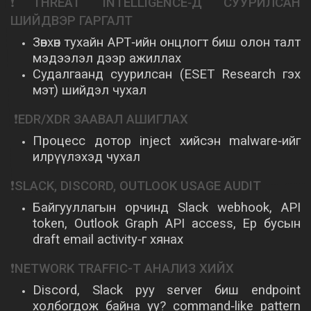
❗THREAT INTELLIGENCE‑Д СУУРИЛСАН
ШИЙДВЭР ГАРГАЛТ
Зөвхөн тухайн APT‑ийн онцлогт биш олон талт
мэдээлэл дээр ажиллах
Судалгаанд суурилсан (ESET Research гэх
мэт) шийдэл чухал
❗EDR/XDR ЗААВАЛ АШИГЛАХ
Процесс дотор inject хийсэн malware‑ийг
илрүүлэхэд чухал
❗SLACK, DISCORD, OUTLOOK USAGE AUDIT
Байгууллагын орчинд Slack webhook, API
token, Outlook Graph API access, Ер бусын
draft email activity‑г хянах
❗NETWORK TRAFFIC-Т АНАЛИЗ ХИЙХ
Discord, Slack руу server биш endpoint
холбогдож байна уу? command‑like pattern