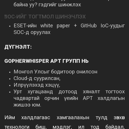
байна уу? гэдгийг шинжлэх
❗IOC‑ИЙГ ТОГТМОЛ ШИНЭЧЛЭХ
ESET‑ийн white paper + GitHub IoC‑уудыг
SOC‑д оруулах
ДҮГНЭЛТ:
GOPHERWHISPER APT ГРУПП НЬ
Монгол Улсыг бодитоор онилсон
Cloud‑д суурилсан,
Илрүүлэхэд хэцүү,
Урт хугацаанд дотоод хяналт тогтоох
чадвартай орчин үеийн APT халдлагын
жишээ юм.
Ийм халдлагаас хамгаалахын тулд зөвхөн
технологи биш, мэдлэг, ил тод байдал,