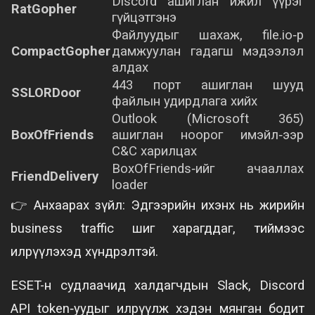
Discord ашиглан ижил үүрэг
RatGopher
гүйцэтгэнэ
Файлуудыг шахаж, file.io‑р
CompactGopher
дамжуулан гадагш мэдээлэл
алдах
443 порт ашиглан шууд
SSLORDoor
файлын удирдлага хийх
Outlook (Microsoft 365)
BoxOfFriends
ашиглан ноорог имэйл‑ээр
C&C харилцах
BoxOfFriends‑ийг ачааллах
FriendDelivery
loader
👉 Анхаарах зүйл: Эдгээрийн ихэнх нь жирийн
business traffic шиг харагддаг, тиймээс
илрүүлэхэд хүндрэлтэй.
ESET-н судлаачид халдагчдын Slack, Discord
API token‑уудыг илрүүлж хэдэн мянган бодит