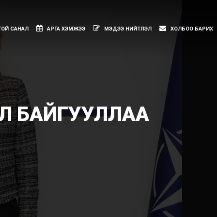
×
ОЙ САНАЛ
АРГА ХЭМЖЭЭ
МЭДЭЭ НИЙТЛЭЛ
ХОЛБОО БАРИХ
ЭЛ БАЙГУУЛЛАА