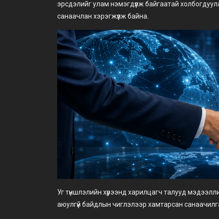
эрсдэлийг улам нэмэгдүүлж байгаатай холбогдуула
санаачлан хэрэгжүүлж байна.
Уг түншлэлийн хүрээнд харилцагч талууд мэдээлл
аюулгүй байдлын чиглэлээр хамтарсан санаачилга