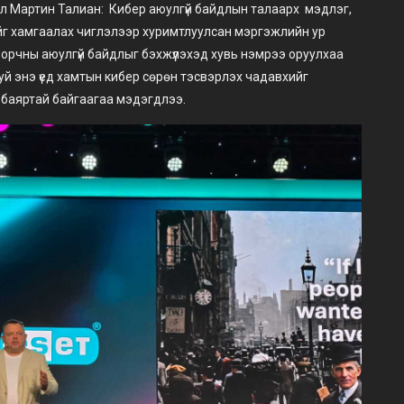
л Мартин Талиан: Кибер аюулгүй байдлын талаарх мэдлэг,
ийг хамгаалах чиглэлээр хуримтлуулсан мэргэжлийн ур
р орчны аюулгүй байдлыг бэхжүүлэхэд хувь нэмрээ оруулхаа
й энэ үед хамтын кибер сөрөн тэсвэрлэх чадавхийг
 баяртай байгаагаа мэдэгдлээ.