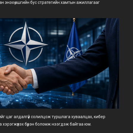
н энэхүү ашгийн бус стратегийн хамтын ажиллагааг
ийг цаг алдалгүй солилцож туршлага хуваалцах, кибер
 хэрэгжүүлэх бүрэн боломж нээгдэж байгаа юм.