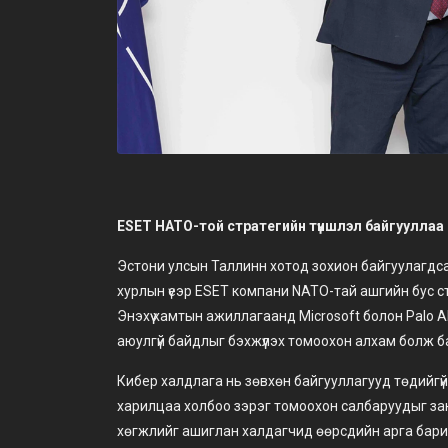
ESET НАТО-той стратегийн түншлэл байгууллаа
Эстони улсын Таллинн хотод зохион байгуулагдсан 
хурлын үеэр ESET компани NATO-тай ашгийн бус с
Энэхүү хамтын ажиллагаанд Microsoft болон Palo 
аюулгүй байдлыг бэхжүүлэх томоохон алхам болж б
Кибер халдлага нь зөвхөн байгууллагууд төдийгүй у
харилцаа холбоо зэрэг томоохон салбаруудыг за
хөгжлийг ашиглан халдагчид өөрсдийн арга бари