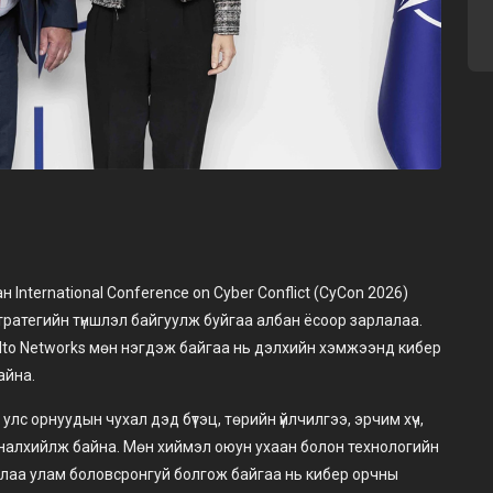
International Conference on Cyber Conflict (CyCon 2026)
тратегийн түншлэл байгуулж буйгаа албан ёсоор зарлалаа.
Alto Networks мөн нэгдэж байгаа нь дэлхийн хэмжээнд кибер
айна.
лс орнуудын чухал дэд бүтэц, төрийн үйлчилгээ, эрчим хүч,
налхийлж байна. Мөн хиймэл оюун ухаан болон технологийн
лаа улам боловсронгуй болгож байгаа нь кибер орчны