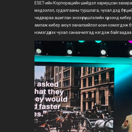
ESET-ийн Корпорацийн шийдэл хариуцсан захира
мэдээлэл, судалгааны туршлага, чухал дэд бүтц
чадвараа ашиглан энэхүү түншлэлийн хүрээнд кибе
амлаж кибер аюул заналхийлэл өсөн нэмэгдэж бу
нэмэгдүүлэх чухал санаачилгад нэгдэж байгаадаа